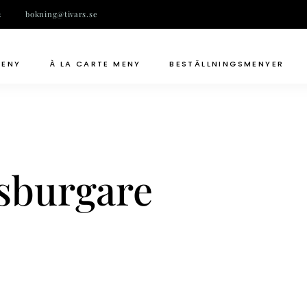
2
bokning@tivars.se
MENY
À LA CARTE MENY
BESTÄLLNINGSMENYER
sburgare