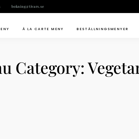
2
bokning@tivars.se
MENY
À LA CARTE MENY
BESTÄLLNINGSMENYER
u Category:
Vegetar