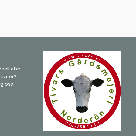
väll eller
iviter?
ng oss.