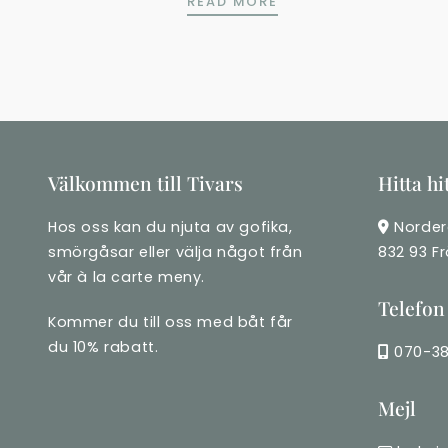
ELDOSTBURGARE
READ MORE
Välkommen till Tivars
Hitta hi
Hos oss kan du njuta av gofika,
Norder
smörgåsar eller välja något från
832 93 F
vår à la carte meny.
Telefon
Kommer du till oss med båt får
du 10% rabatt.
070-38
Mejl