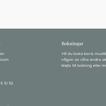
t
Bokningar
ön
Vill du boka bord, musikk
rösön
någon av våra andra akt
Mejla till bokning eller ri
5 51 52